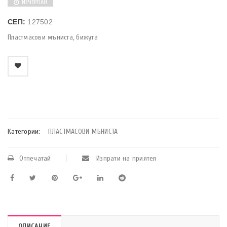
ИЗЧЕРПАН
СЕП:
127502
Пластмасови мъниста, бижута
    Добави в любими
Категории:
ПЛАСТМАСОВИ МЪНИСТА
Отпечатай
Изпрати на приятел
ОПИСАНИЕ