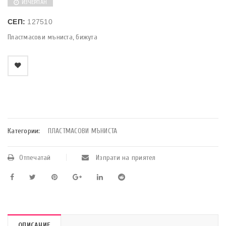
ИЗЧЕРПАН
СЕП:
127510
Пластмасови мъниста, бижута
    Добави в любими
Категории:
ПЛАСТМАСОВИ МЪНИСТА
Отпечатай
Изпрати на приятел
ОПИСАНИЕ