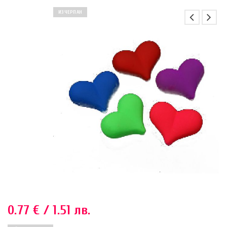
ИЗЧЕРПАН
0.77
€
/ 1.51 лв.