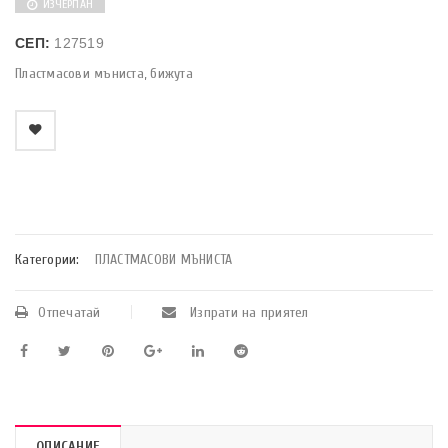
ИЗЧЕРПАН
СЕП:
127519
Пластмасови мъниста, бижута
    Добави в любими
Категории:
ПЛАСТМАСОВИ МЪНИСТА
Отпечатай
Изпрати на приятел
ОПИСАНИЕ