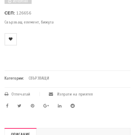
ИЗЧЕРПАН
СЕП:
126656
Свързващ елемент, бижута
    Добави в любими
Категории:
СВЪРЗВАЩИ
Отпечатай
Изпрати на приятел
ОПИСАНИЕ