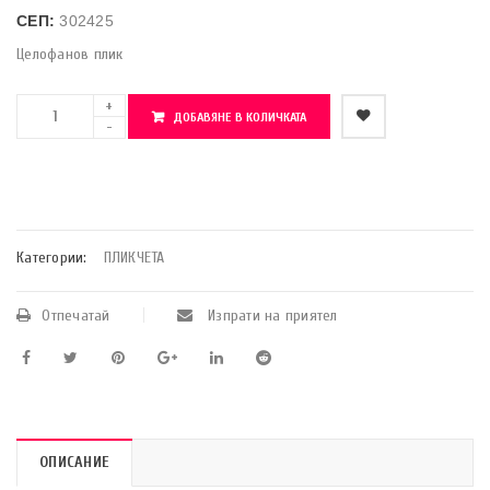
СЕП:
302425
Целофанов плик
ДОБАВЯНЕ В КОЛИЧКАТА
    Добави в любими
Категории:
ПЛИКЧЕТА
Отпечатай
Изпрати на приятел
ОПИСАНИЕ