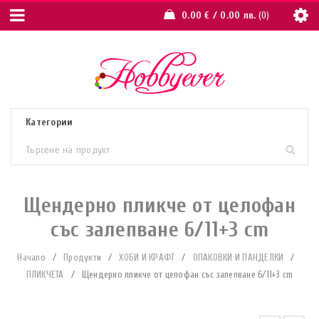
0.00
€
/ 0.00 лв.
0
Щендерно пликче от целофан
със залепване 6/11+3 cm
Начало
/
Продукти
/
ХОБИ И КРАФТ
/
ОПАКОВКИ И ПАНДЕЛКИ
/
ПЛИКЧЕТА
/
Щендерно пликче от целофан със залепване 6/11+3 cm