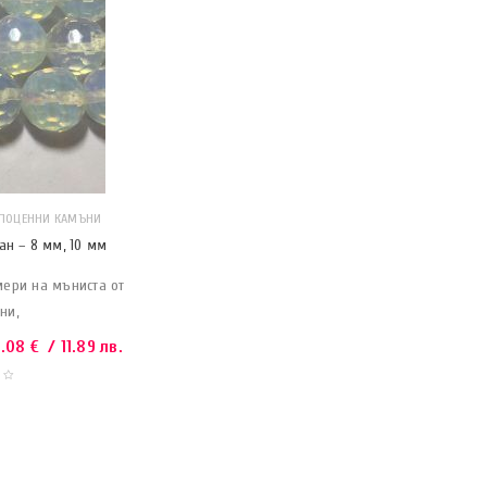
ПОЦЕННИ КАМЪНИ
н – 8 мм, 10 мм
мери на мъниста от
ни,
6.08
€
/ 11.89 лв.