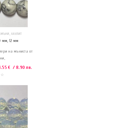
,
АМЪНИ
ХАУЛИТ
0 мм, 12 мм
мери на мъниста от
ни,
4.55
€
/ 8.90 лв.