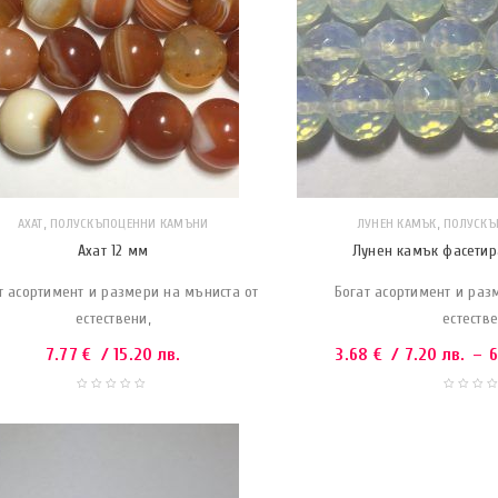
,
,
АХАТ
ПОЛУСКЪПОЦЕННИ КАМЪНИ
ЛУНЕН КАМЪК
ПОЛУСКЪ
Ахат 12 мм
Лунен камък фасетира
т асортимент и размери на мъниста от
Богат асортимент и раз
естествени,
естестве
7.77
€
/ 15.20 лв.
3.68
€
/ 7.20 лв.
–