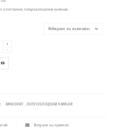
108
т естествени, полускъпоценни камъни.
:
АМАЗОНИТ
,
ПОЛУСКЪПОЦЕННИ КАМЪНИ
атай
Изпрати на приятел