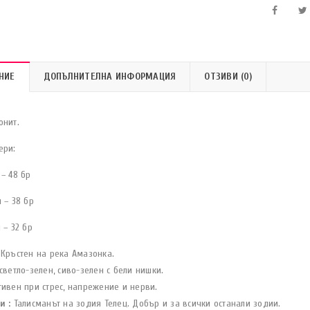
НИЕ
ДОПЪЛНИТЕЛНА ИНФОРМАЦИЯ
ОТЗИВИ (0)
онит.
ери:
– 48 бр
 – 38 бр
 – 32 бр
Кръстен на река Амазонка.
светло-зелен, сиво-зелен с бели нишки.
ивен при стрес, напрежение и нерви.
и :
Талисманът на зодия Телец. Добър и за всички останали зодии.