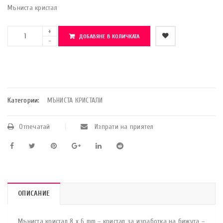
Мъниста кристал
ДОБАВЯНЕ В КОЛИЧКАТА
    Добави в любими
Категории:
МЪНИСТА КРИСТАЛИ
Отпечатай
Изпрати на приятел
ОПИСАНИЕ
Мъниста кристал 8 x 6 mm – кристал за изработка на бижута –