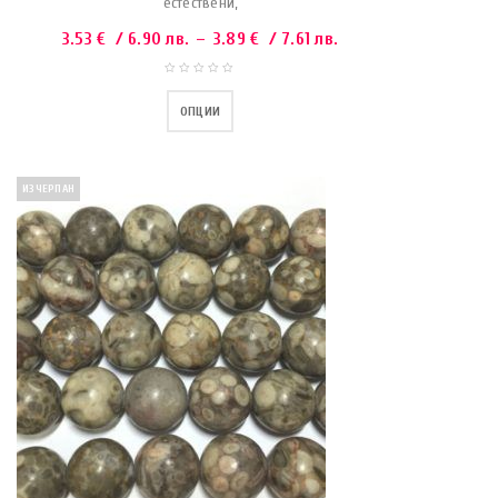
естествени,
3.53
€
/ 6.90 лв.
–
3.89
€
/ 7.61 лв.
ОПЦИИ
ИЗЧЕРПАН