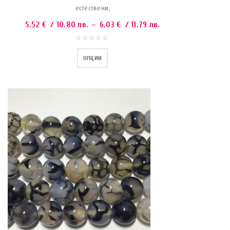
естествени,
5.52
€
/ 10.80 лв.
–
6.03
€
/ 11.79 лв.
ОПЦИИ