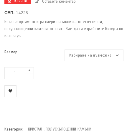
Оставете коментар
НАЛИЧНО
СЕП:
14225
Богат асортимент и размери на мъниста от естествени,
полускъпоценни камъни, от които Вие да си изработите Бижута по
ваш вкус.
Размер
    Добави в любими
Категории:
КРИСТАЛ
,
ПОЛУСКЪПОЦЕННИ КАМЪНИ