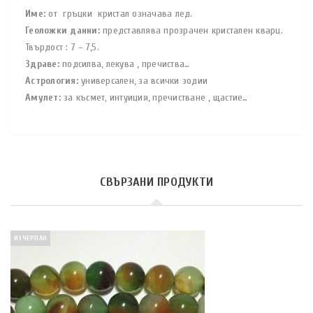
Име:
от гръцки кристал означава лед.
Геоложки данни:
представлява прозрачен кристален кварц.
Твърдост : 7 – 7,5.
Здраве:
подсилва, лекува , пречиства…
Астрология:
универсален, за всички зодии
Амулет:
за късмет, интуиция, пречистване , щастие…
СВЪРЗАНИ ПРОДУКТИ
ИЗЧЕРПАН