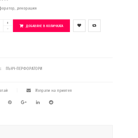
форатор, декорация
ДОБАВЯНЕ В КОЛИЧКАТА
    Добави в любими
:
ПЪНЧ-ПЕРФОРАТОРИ
атай
Изпрати на приятел