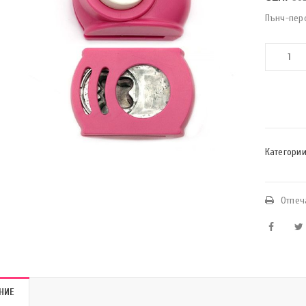
Пънч-пер
Категории
Отпеч
НИЕ