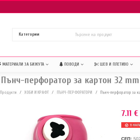
МАТЕРИАЛИ ЗА БИЖУТА
ПОВОДИ
ШЕВ И ПЛЕТИВО
Пънч-перфоратор за картон 32 mm
Продукти
/
ХОБИ И КРАФТ
/
ПЪНЧ-ПЕРФОРАТОРИ
/
Пънч-перфоратор за к
7.11
€
В НАЛ
СЕП:
50