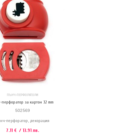
ПЪНЧ-ПЕРФОРАТОРИ
-перфоратор за картон 32 mm
502569
нч-перфоратор, декорация
7.11
€
/ 13.91 лв.