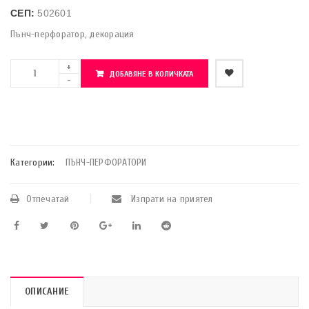
СЕП:
502601
Пънч-перфоратор, декорация
ДОБАВЯНЕ В КОЛИЧКАТА
    Добави в любими
Категории:
ПЪНЧ-ПЕРФОРАТОРИ
Отпечатай
Изпрати на приятел
ОПИСАНИЕ