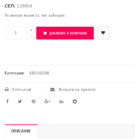
СЕП:
128858
Резинови мъниста, тип кабошон
ДОБАВЯНЕ В КОЛИЧКАТА
    Добави в любими
Категории:
КАБОШОНИ
Отпечатай
Изпрати на приятел
ОПИСАНИЕ