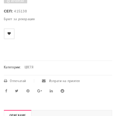
ИЗЧЕРПАН
СЕП:
415138
Букет за декорация
    Добави в любими
Категории:
ЦВЕТЯ
Отпечатай
Изпрати на приятел
ОПИСАНИЕ