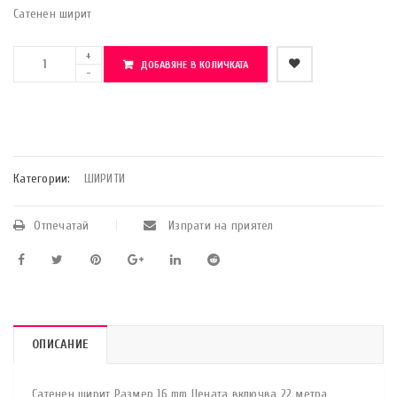
Сатенен ширит
ДОБАВЯНЕ В КОЛИЧКАТА
    Добави в любими
Категории:
ШИРИТИ
Отпечатай
Изпрати на приятел
ОПИСАНИЕ
Сатенен ширит Размер 16 mm Цената включва 22 метра