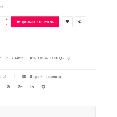
ия
ДОБАВЯНЕ В КОЛИЧКАТА
    Добави в любими
:
ТИШУ ХАРТИЯ
,
ТИШУ ХАРТИЯ ЗА ПОДАРЪЦИ
атай
Изпрати на приятел