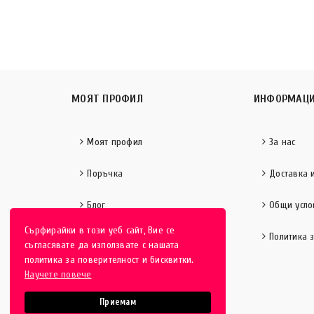
МОЯТ ПРОФИЛ
ИНФОРМАЦ
Моят профил
За нас
Поръчка
Доставка 
Блог
Общи усло
Сърфирайки в този уеб сайт, Вие се
Политика 
съгласявате да използвате с нашата
политика за поверителност и бисквитки.
Научете повече
Приемам