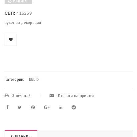
ИЗЧЕРПАН
СЕП:
415259
Букет за декорация
    Добави в любими
Категории:
ЦВЕТЯ
Отпечатай
Изпрати на приятел
ОПИСАНИЕ