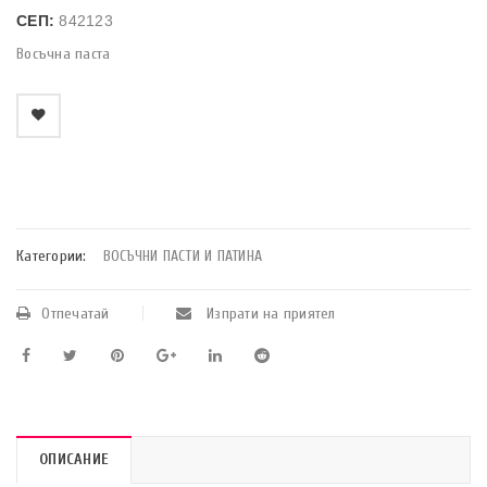
СЕП:
842123
Восъчна паста
    Добави в любими
Категории:
ВОСЪЧНИ ПАСТИ И ПАТИНА
Отпечатай
Изпрати на приятел
ОПИСАНИЕ