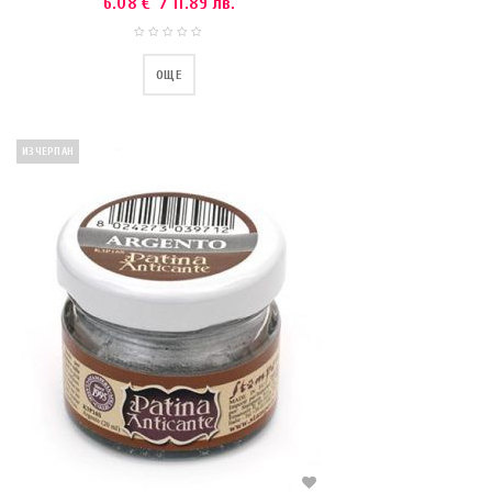
6.08
€
/ 11.89 лв.
ОЩЕ
ИЗЧЕРПАН