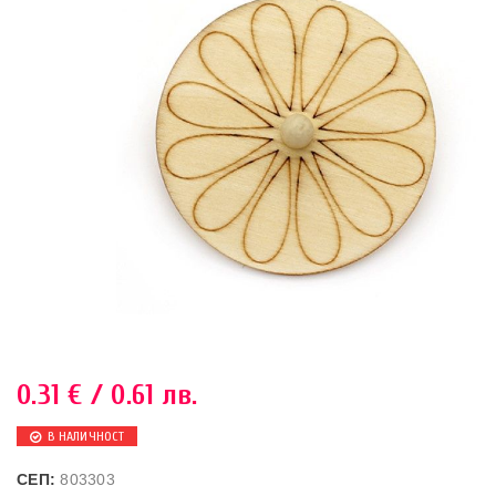
0.31
€
/ 0.61 лв.
В НАЛИЧНОСТ
СЕП:
803303