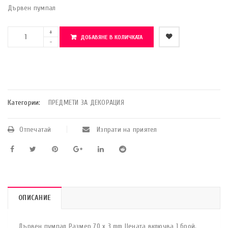
Дървен пумпал
ДОБАВЯНЕ В КОЛИЧКАТА
    Добави в любими
Категории:
ПРЕДМЕТИ ЗА ДЕКОРАЦИЯ
Отпечатай
Изпрати на приятел
ОПИСАНИЕ
Дървен пумпал Размер 70 x 3 mm Цената включва 1 брой.