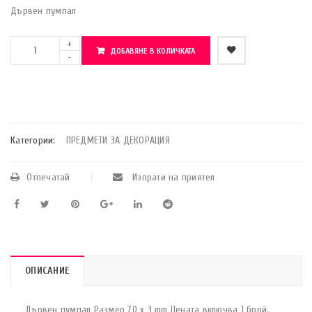
Дървен пумпал
ДОБАВЯНЕ В КОЛИЧКАТА
    Добави в любими
Категории:
ПРЕДМЕТИ ЗА ДЕКОРАЦИЯ
Отпечатай
Изпрати на приятел
ОПИСАНИЕ
Дървен пумпал Размер 70 x 3 mm Цената включва 1 брой.