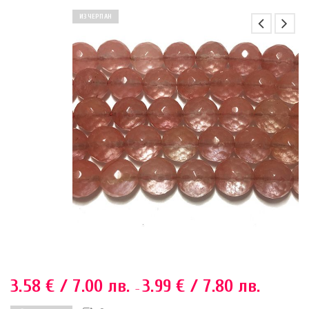
ИЗЧЕРПАН
3.58
€
/ 7.00 лв.
3.99
€
/ 7.80 лв.
–