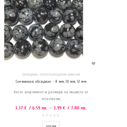
,
ОБСИДИАН
ПОЛУСКЪПОЦЕННИ КАМЪНИ
Снежинков обсидиан – 8 мм, 10 мм, 12 мм
Богат асортимент и размери на мъниста от
естествени,
3.37
€
/ 6.59 лв.
–
3.99
€
/ 7.80 лв.
ОПЦИИ