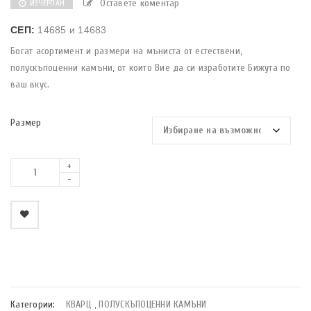
Оставете коментар
ИЗЧЕРПАН
СЕП:
14685 и 14683
Богат асортимент и размери на мъниста от естествени,
полускъпоценни камъни, от които Вие да си изработите Бижута по
ваш вкус.
Размер
    Добави в любими
Категории:
КВАРЦ
,
ПОЛУСКЪПОЦЕННИ КАМЪНИ