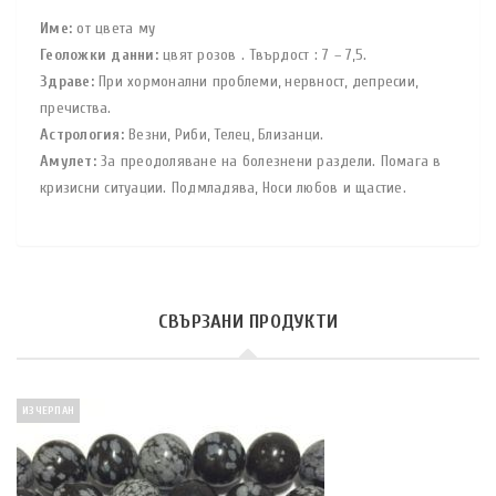
Име:
от цвета му
Геоложки данни:
цвят розов . Твърдост : 7 – 7,5.
Здраве:
При хормонални проблеми, нервност, депресии,
пречиства.
Астрология:
Везни, Риби, Телец, Близанци.
Амулет:
За преодоляване на болезнени раздели. Помага в
кризисни ситуации. Подмладява, Носи любов и щастие.
СВЪРЗАНИ ПРОДУКТИ
ИЗЧЕРПАН