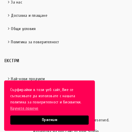
За нас
Доставка и плащане
Общи условия
Политика за поверителност
ЕКСТРИ
Най-нови продукти
Сърфирайки в този уеб сайт, Вие се
Отличени продукти
съгласявате да използвате с нашата
политика за поверителност и бисквитки.
Научете повече
HobbyEver.com
© 2016-2025 - All rights reserved.
Приемам
Изработка на уеб сайт от Vipe Studio