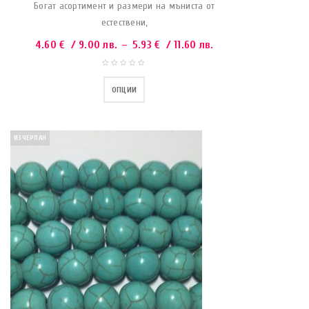
Богат асортимент и размери на мъниста от
естествени,
4.60
€
/ 9.00 лв.
–
5.93
€
/ 11.60 лв.
ОПЦИИ
ИЗЧЕРПАН