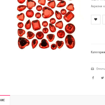
Акрилни 
    Добави в любими
Категории
Отпеч
НИЕ