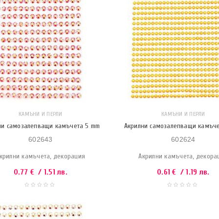
КАМЪНИ И ПЕРЛИ
КАМЪНИ И ПЕРЛИ
ни самозалепващи камъчета 5 mm
Акрилни самозалепващи камъче
602643
602624
крилни камъчета, декорация
Акрилни камъчета, декора
0.77
€
/ 1.51 лв.
0.61
€
/ 1.19 лв.