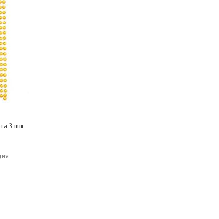
та 3 mm
ция