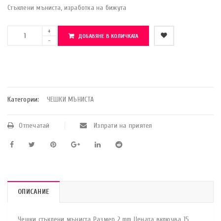
Стъклени мъниста, изработка на бижута
ДОБАВЯНЕ В КОЛИЧКАТА
    Добави в любими
Категории:
ЧЕШКИ МЪНИСТА
Отпечатай
Изпрати на приятел
ОПИСАНИЕ
Чешки стъклени мъниста Размер 2 mm Цената включва 15