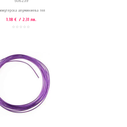
506239
ижутерска алуминиева тел
1.18
€
/ 2.31 лв.