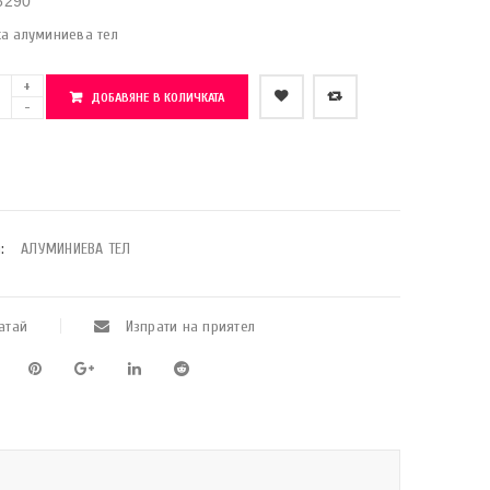
6290
ка алуминиева тел
ДОБАВЯНЕ В КОЛИЧКАТА
    Добави в любими
:
АЛУМИНИЕВА ТЕЛ
атай
Изпрати на приятел