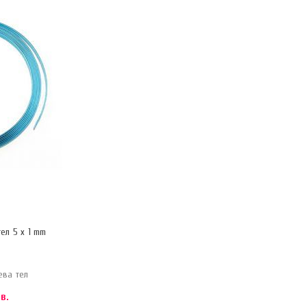
Л
ел 5 x 1 mm
ева тел
в.