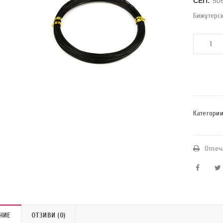
СЕП:
50
Бижутерс
Категории
Отпеч
НИЕ
ОТЗИВИ (0)