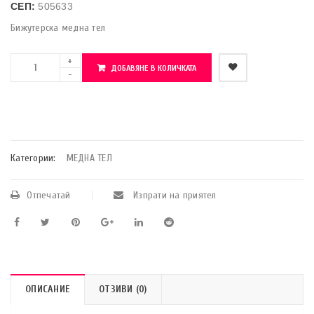
СЕП:
505633
Бижутерска медна тел
ДОБАВЯНЕ В КОЛИЧКАТА
    Добави в любими
Категории:
МЕДНА ТЕЛ
Отпечатай
Изпрати на приятел
ОПИСАНИЕ
ОТЗИВИ (0)