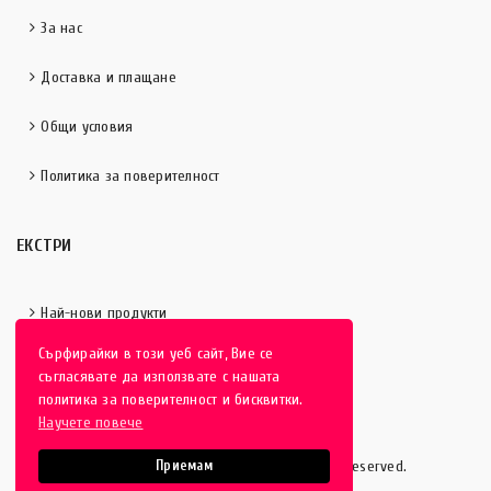
За нас
Доставка и плащане
Общи условия
Политика за поверителност
ЕКСТРИ
Най-нови продукти
Сърфирайки в този уеб сайт, Вие се
Отличени продукти
съгласявате да използвате с нашата
политика за поверителност и бисквитки.
Научете повече
HobbyEver.com
© 2016-2025 - All rights reserved.
Приемам