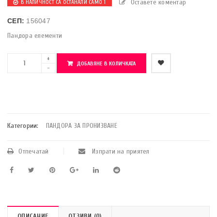
Оставете коментар
В НАЛИЧНОСТ СА ОСТАНАЛИ САМО 1
СЕП:
156047
Пандора елементи
ДОБАВЯНЕ В КОЛИЧКАТА
    Добави в любими
Категории:
ПАНДОРА ЗА ПРОНИЗВАНЕ
Отпечатай
Изпрати на приятел
ОПИСАНИЕ
ОТЗИВИ (0)