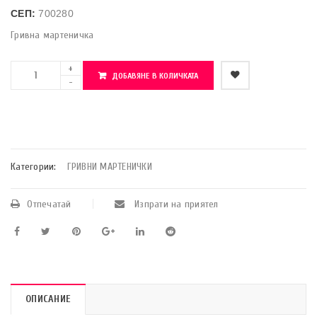
СЕП:
700280
Гривна мартеничка
ДОБАВЯНЕ В КОЛИЧКАТА
    Добави в любими
Категории:
ГРИВНИ МАРТЕНИЧКИ
Отпечатай
Изпрати на приятел
ОПИСАНИЕ