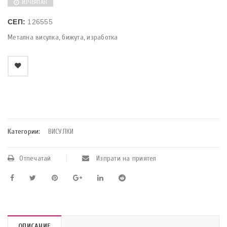
ИЗЧЕРПАН
СЕП:
126555
Метална висулка, бижута, изработка
    Добави в любими
Категории:
ВИСУЛКИ
Отпечатай
Изпрати на приятел
ОПИСАНИЕ