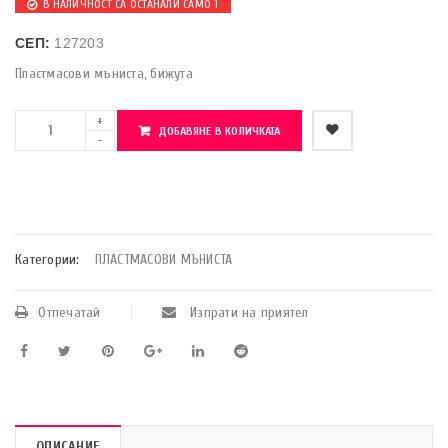
В НАЛИЧНОСТ СА ОСТАНАЛИ САМО 1
СЕП:
127203
Пластмасови мъниста, бижута
ДОБАВЯНЕ В КОЛИЧКАТА
    Добави в любими
Категории:
ПЛАСТМАСОВИ МЪНИСТА
Отпечатай
Изпрати на приятел
ОПИСАНИЕ