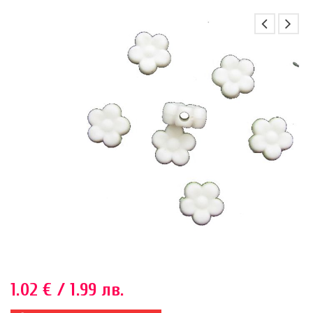
1.02
€
/ 1.99 лв.