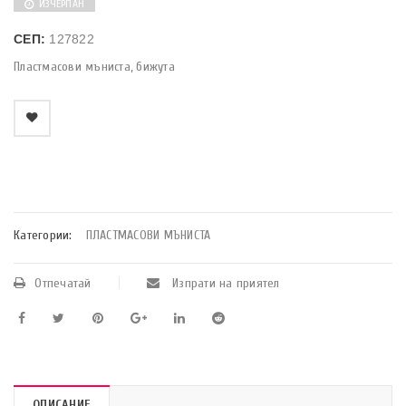
ИЗЧЕРПАН
СЕП:
127822
Пластмасови мъниста, бижута
    Добави в любими
Категории:
ПЛАСТМАСОВИ МЪНИСТА
Отпечатай
Изпрати на приятел
ОПИСАНИЕ