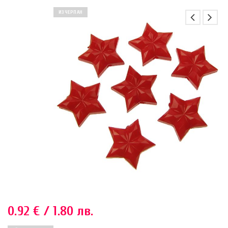
ИЗЧЕРПАН
0.92
€
/ 1.80 лв.