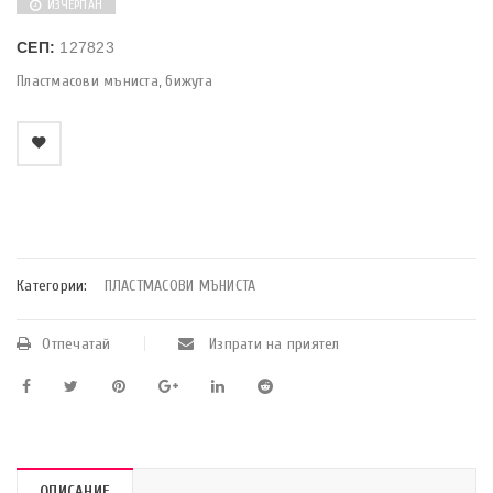
ИЗЧЕРПАН
СЕП:
127823
Пластмасови мъниста, бижута
    Добави в любими
Категории:
ПЛАСТМАСОВИ МЪНИСТА
Отпечатай
Изпрати на приятел
ОПИСАНИЕ