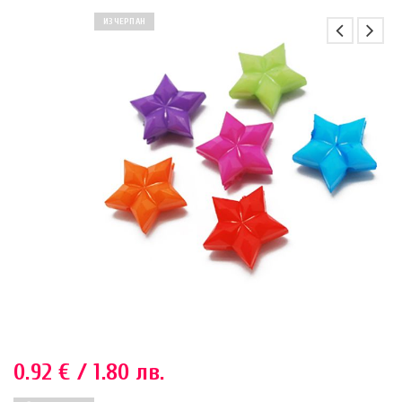
ИЗЧЕРПАН
0.92
€
/ 1.80 лв.