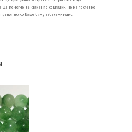
аит ще преодолеете страха и депресията и ще
а ще помогне да станат по-социални. Не на последно
аправят всяко Ваше бижу забележително.
И