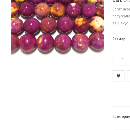
СЕП:
14
Богат асо
полускъпо
ваш вкус.
Размер
    Добави в любими
Категории