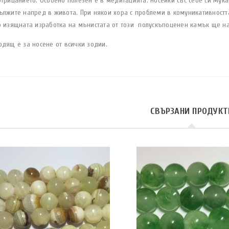
отрицанието. Особено полезен е в медитацията. Носейки със себе си Мук
ължите напред в живота. При някои хора с проблеми в комуникативностт
о изящната изработка на мънистата от този полускъпоценен камък ще н
одящ е за носене от всички зодии.
СВЪРЗАНИ ПРОДУКТ