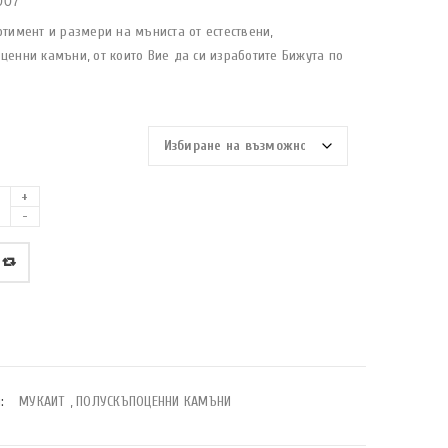
007
ртимент и размери на мъниста от естествени,
ценни камъни, от които Вие да си изработите Бижута по
:
МУКАИТ
,
ПОЛУСКЪПОЦЕННИ КАМЪНИ