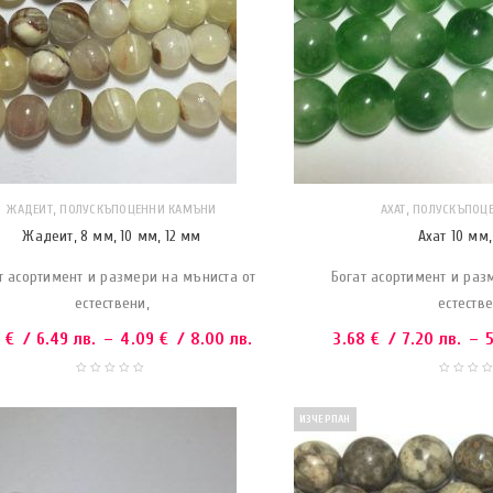
,
,
ЖАДЕИТ
ПОЛУСКЪПОЦЕННИ КАМЪНИ
АХАТ
ПОЛУСКЪПОЦ
Жадеит, 8 мм, 10 мм, 12 мм
Ахат 10 мм,
т асортимент и размери на мъниста от
Богат асортимент и раз
естествени,
естестве
2
€
/ 6.49 лв.
–
4.09
€
/ 8.00 лв.
3.68
€
/ 7.20 лв.
–
ИЗЧЕРПАН