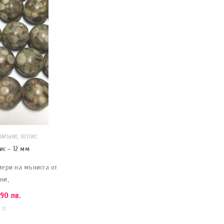
,
КАМЪНИ
ЯСПИС
с – 12 мм
мери на мъниста от
ни,
90 лв.