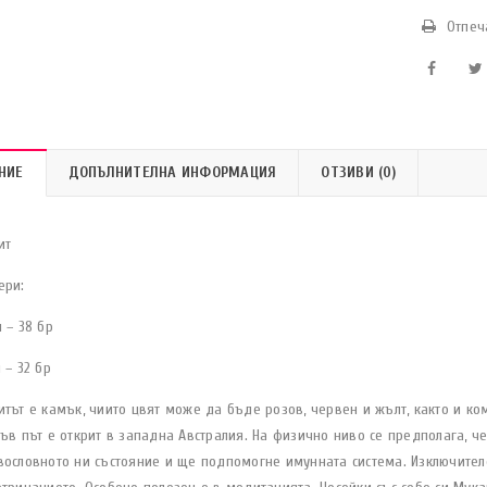
Отпеч
НИЕ
ДОПЪЛНИТЕЛНА ИНФОРМАЦИЯ
ОТЗИВИ (0)
ит
ери:
м – 38 бр
 – 32 бр
тът е камък, чиито цвят може да бъде розов, червен и жълт, както и ком
ръв път е открит в западна Австралия. На физично ниво се предполага, 
вословното ни състояние и ще подпомогне имунната система. Изключител