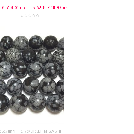
5
€
/ 4.01 лв.
–
5.62
€
/ 10.99 лв.
,
ОБСИДИАН
ПОЛУСКЪПОЦЕННИ КАМЪНИ