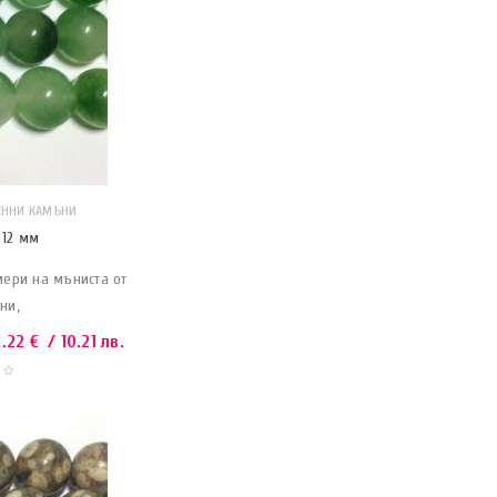
ЕННИ КАМЪНИ
 12 мм
мери на мъниста от
ни,
5.22
€
/ 10.21 лв.