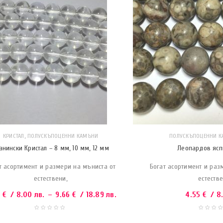
,
КРИСТАЛ
ПОЛУСКЪПОЦЕННИ КАМЪНИ
ПОЛУСКЪПОЦЕННИ 
анински Кристал – 8 мм, 10 мм, 12 мм
Леопардов яспи
т асортимент и размери на мъниста от
Богат асортимент и раз
естествени,
естестве
9
€
/ 8.00 лв.
–
9.66
€
/ 18.89 лв.
4.55
€
/ 8.