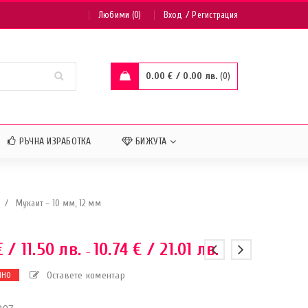
/
Любими (0)
Вход
Регистрация
0.00
€
/ 0.00 лв.
0
РЪЧНА ИЗРАБОТКА
БИЖУТА
/
Мукаит – 10 мм, 12 мм
€
/ 11.50 лв.
10.74
€
/ 21.01 лв.
–
Оставете коментар
ЧНО