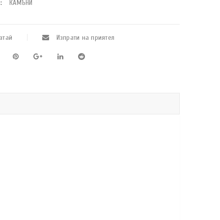
:
КАМЪНИ
атай
Изпрати на приятел