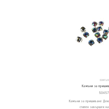
КАМЪН
Камъни за пришив
50457
Камъни за пришиване Дек
стилен завършек н