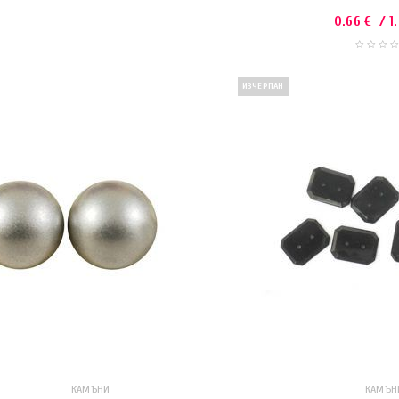
0.66
€
/ 1
ИЗЧЕРПАН
КАМЪНИ
КАМЪН