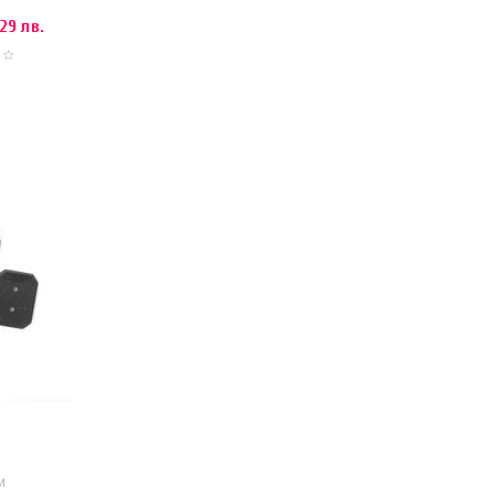
.29 лв.
И