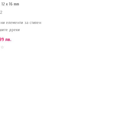
12 x 16 mm
2
ни елементи за стилен
шите дрехи
99 лв.