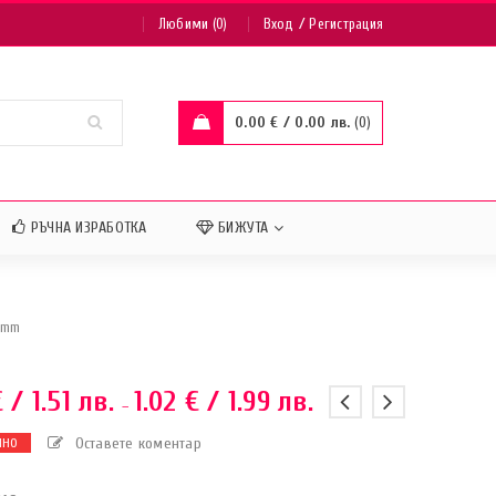
/
Любими (0)
Вход
Регистрация
0.00
€
/ 0.00 лв.
0
РЪЧНА ИЗРАБОТКА
БИЖУТА
5 mm
€
/ 1.51 лв.
1.02
€
/ 1.99 лв.
–
Оставете коментар
ЧНО