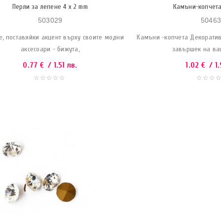
Перли за лепене 4 x 2 mm
Камъни-копчета 
503029
50463
е, поставяйки акцент върху своите модни
Камъни -копчета Декоратив
аксесоари - бижута,
завършек на ва
0.77
€
/ 1.51 лв.
1.02
€
/ 1.