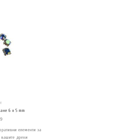
И
ане 6 x 5 mm
9
оративни елементи за
а вашите дрехи