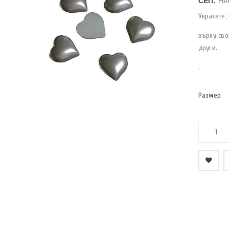
СЕП:
Ня
Украсете,
върху сво
други.
.
Размер
    Добави в любими