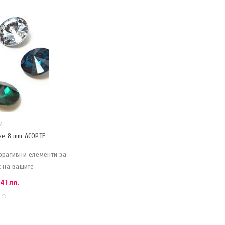
И
не 8 mm АСОРТЕ
оративни елементи за
к на вашите
.41 лв.