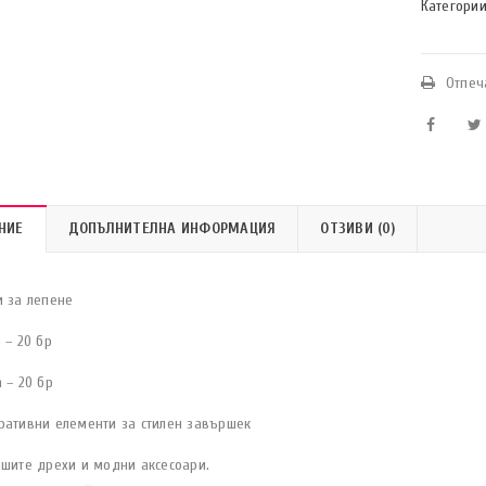
Категории
Отпеч
НИЕ
ДОПЪЛНИТЕЛНА ИНФОРМАЦИЯ
ОТЗИВИ (0)
и за лепене
 – 20 бр
 – 20 бр
ративни елементи за стилен завършек
ашите дрехи и модни аксесоари.