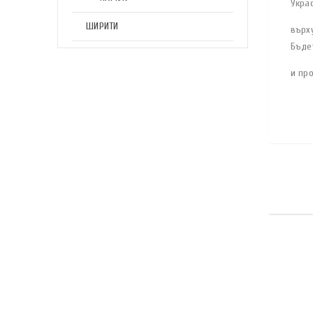
Украс
ШИРИТИ
върху
Бъде
и про