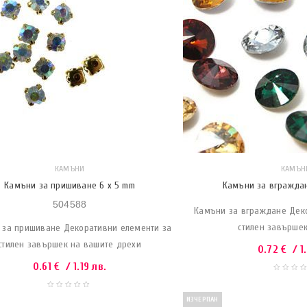
КАМЪНИ
КАМЪН
Камъни за пришиване 6 x 5 mm
Камъни за вгражда
504588
Камъни за вграждане Дек
стилен завърше
 за пришиване Декоративни елементи за
стилен завършек на вашите дрехи
0.72
€
/ 1
0.61
€
/ 1.19 лв.
ИЗЧЕРПАН