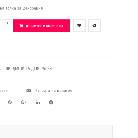
ва топка за декорация
ДОБАВЯНЕ В КОЛИЧКАТА
    Добави в любими
:
ПРЕДМЕТИ ЗА ДЕКОРАЦИЯ
атай
Изпрати на приятел